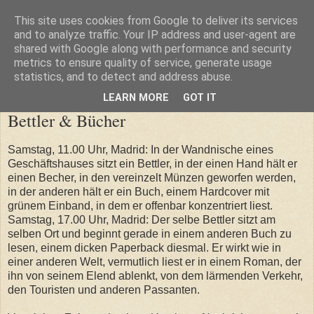
This site uses cookies from Google to deliver its services
Gabriela Galvani
and to analyze traffic. Your IP address and user-agent are
shared with Google along with performance and security
metrics to ensure quality of service, generate usage
statistics, and to detect and address abuse.
Montag, 25. Oktober 2010
LEARN MORE
GOT IT
Bettler & Bücher
Samstag, 11.00 Uhr, Madrid: In der Wandnische eines
Geschäftshauses sitzt ein Bettler, in der einen Hand hält er
einen Becher, in den vereinzelt Münzen geworfen werden,
in der anderen hält er ein Buch, einem Hardcover mit
grünem Einband, in dem er offenbar konzentriert liest.
Samstag, 17.00 Uhr, Madrid: Der selbe Bettler sitzt am
selben Ort und beginnt gerade in einem anderen Buch zu
lesen, einem dicken Paperback diesmal. Er wirkt wie in
einer anderen Welt, vermutlich liest er in einem Roman, der
ihn von seinem Elend ablenkt, von dem lärmenden Verkehr,
den Touristen und anderen Passanten.