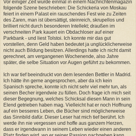
Vor einiger Zeit wurde einmal in einem Nachrichtenmagazin
folgende Szene beschrieben: Die Schickeria von Moskau
feiert in einem Palast ein rauschendes Fest wie zu Zeiten
des Zaren, man ist übersättigt, steinreich, skrupellos und
brilliert nicht durch besonderen Intellekt; draußen im
verschneiten Park kauert ein Obdachloser auf einer
Parkbank - und liest Tolstoi. Ich konnte mir das gut
vorstellen, denn Geld haben bedeutet ja unglücklicherweise
nicht auch Bildung besitzen. Allerdings hatte ich nicht damit
gerechnet, am vergangenen Wochenende, also Jahre
später, die selbe Situation vor Augen geführt zu bekommen.
Ich war tief beeindruckt von dem lesenden Bettler in Madrid.
Ich hätte ihn gerne angesprochen, aber da ich kein
Spanisch spreche, konnte ich nicht sehr viel mehr tun, als
seinen Becher irgendwie zu füllen. Doch frage ich mich seit
dieser Begegnung, welches Schicksal diesen Mann in sein
Elend getrieben haben mag. Vielleicht hat er noch Hoffnung
auf ein besseres Leben, die Bücher sind möglicherweise
das Sinnbild dafür. Dieser Leser hat mich tief berührt. Ich
werde ihn nie vergessen und hoffe aus ganzem Herzen,
dass er irgendwann in seinem Leben wieder einen anderen
Platz finden wird, wo er seiner Passion nachgehen kann.